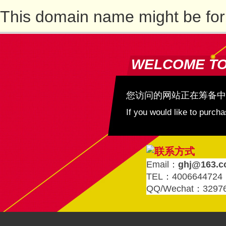
This domain name might be for
WELCOME T
您访问的网站正在筹备中
If you would like to purc
Email：
ghj@163.
TEL：4006644724
QQ/Wechat：3297